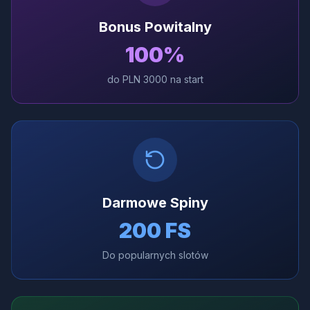
Bonus Powitalny
100%
do PLN 3000 na start
Darmowe Spiny
200 FS
Do popularnych slotów