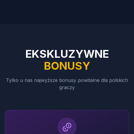
EKSKLUZYWNE
BONUSY
Tylko u nas najwyższe bonusy powitalne dla polskich
graczy