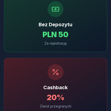
Bez Depozytu
PLN 50
Za rejestrację
Cashback
20%
Zwrot przegranych