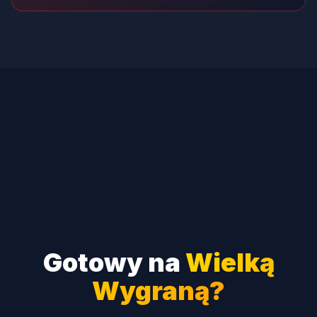
Gotowy na
Wielką
Wygraną?