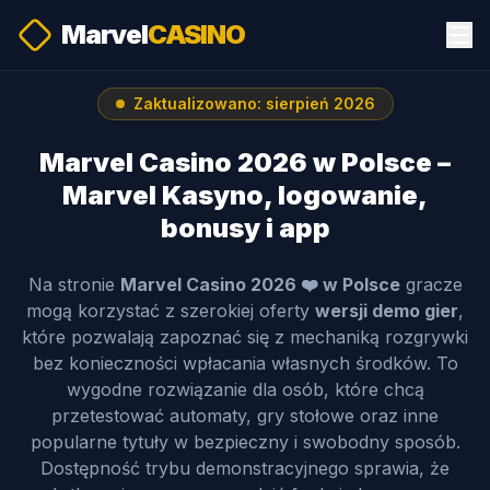
Marvel
CASINO
Zaktualizowano: sierpień 2026
Marvel Casino 2026 w Polsce –
Marvel Kasyno, logowanie,
bonusy i app
Na stronie
Marvel Casino 2026 ❤️ w Polsce
gracze
mogą korzystać z szerokiej oferty
wersji demo gier
,
które pozwalają zapoznać się z mechaniką rozgrywki
bez konieczności wpłacania własnych środków. To
wygodne rozwiązanie dla osób, które chcą
przetestować automaty, gry stołowe oraz inne
popularne tytuły w bezpieczny i swobodny sposób.
Dostępność trybu demonstracyjnego sprawia, że